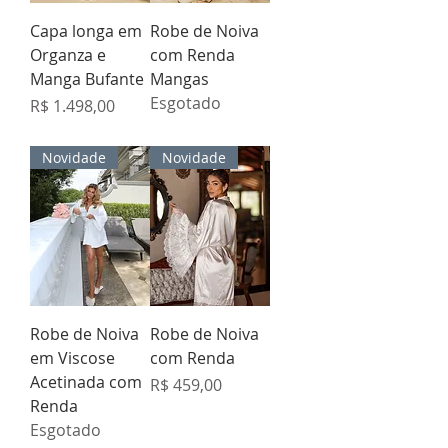
Capa longa em
Robe de Noiva
Organza e
com Renda
Manga Bufante
Mangas
Esgotado
Preço
R$ 1.498,00
Novidade
Novidade
Robe de Noiva
Robe de Noiva
em Viscose
com Renda
Acetinada com
Preço
R$ 459,00
Renda
Esgotado