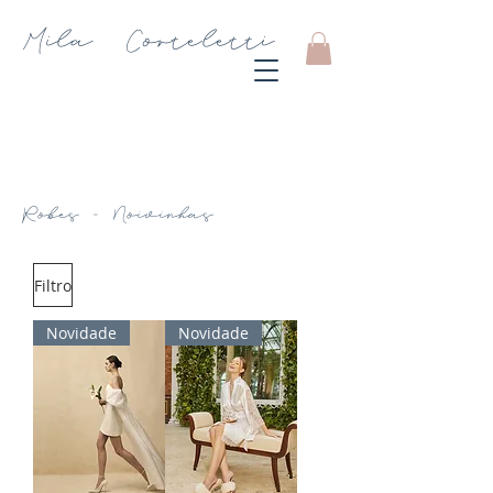
Mila Corteletti
Store
CARRINHO
Robes - Noivinhas
Filtro
Novidade
Novidade