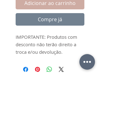
Adicionar ao carrinho
Compre já
IMPORTANTE: Produtos com
desconto não terão direito a
troca e/ou devolução.
Ainda não há avaliações
Compartilhe sua opinião. Seja o
primeiro a deixar uma
avaliação.
Avaliar