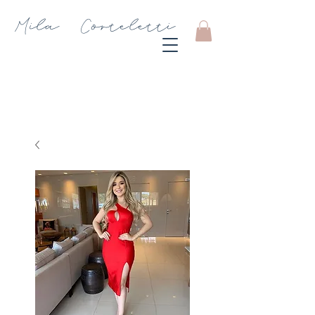
Mila Corteletti
Store
CARRINHO