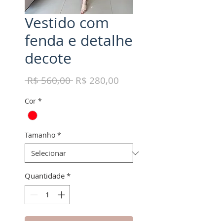
Vestido com
fenda e detalhe
decote
Preço
Preço
 R$ 560,00 
R$ 280,00
normal
promocional
Cor
*
Tamanho
*
Quantidade
*