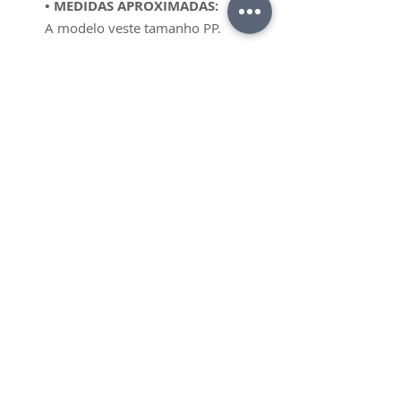
• MEDIDAS APROXIMADAS:
A modelo veste tamanho PP.
• Tamanho PP– 36:
Busto 98cm ao 84cm
Cintura 60cm a 64cm
Quadril 90cm a 94cm;
• Tamanho P – 38:
Busto 90cm ao 92cm
Cintura 70cm a 72cm
Quadril 99cm a 101cm;
• Tamanho M – 40:
Busto 97cm a 97cm
Cintura 77a 79cm
Quadril 104cm a 106cm;
• CARTÃO DE CRÉDITO:
Até 6X