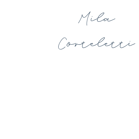
Mila
HOME
Cortelett
Store