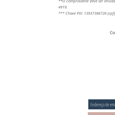
**O comprovante deve ser enviad
4919.
*** Chave PIX: 13937386726 (cpf)
Co
ASSINE P