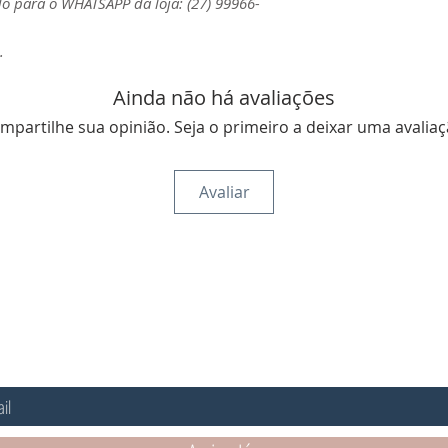
o para o WHATSAPP da loja: (27) 99966-
.
Ainda não há avaliações
mpartilhe sua opinião. Seja o primeiro a deixar uma avaliaç
Avaliar
ARA RECEBER NOVIDADES E PROMOÇÕES