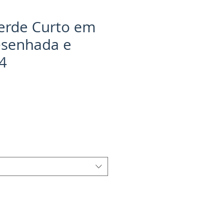
Verde Curto em
senhada e
4
o