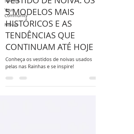
VESTIDO DE NOIVA: OS
Started
5 MODELOS MAIS
Your
Community
HISTÓRICOS E AS
Noivas
TENDÊNCIAS QUE
CONTINUAM ATÉ HOJE
Conheça os vestidos de noivas usados
pelas nas Rainhas e se inspire!