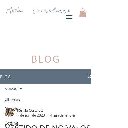
Mila Corteletti
Store
CARRINHO
BLOG
BLOG
Noivas
All Posts
Blogging
Kamila Corteletti
Tips
7 de abr. de 2023
4 min de leitura
Getting